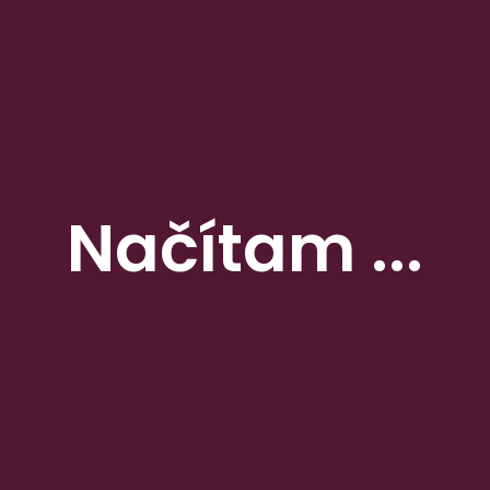
touchit.sk: Slováci si zvykli na „carsharing“, zdieľajú aj viac elektromobilov
pravda.sk: Tesco spolu so zákazníkmi daruje ľuďom v núdzi pred letom 21 ton potravín
Načítam ...
aktuality.sk: Tesco spolu so zákazníkmi pomôže ľuďom v núdzi aj pred letom
topky.sk: Produkty vlastnej značky Tesco bodujú u spotrebiteľov. Získali ocenenie Voľba
spotrebiteľov
aktuality.sk: Úvery na nové bývanie sú v útlme, ľudia objavujú rekonštrukcie