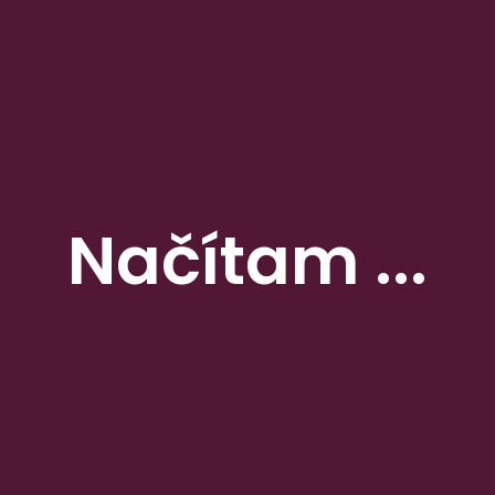
Novinky
touchit.sk: Slováci si zvykli na „carsharing“, zdieľajú aj viac elektromobilov
pravda.sk: Tesco spolu so zákazníkmi daruje ľuďom v núdzi pred letom 21 ton potravín
Načítam ...
topky.sk: Produkty vlastnej značky Tesco bodujú u spotrebiteľov. Získali ocenenie Voľba
spotrebiteľov
aktuality.sk: Úvery na nové bývanie sú v útlme, ľudia objavujú rekonštrukcie
noviny.sk: Vyše 2 000 výrobkov v Tescu má odteraz nižšiu cenu