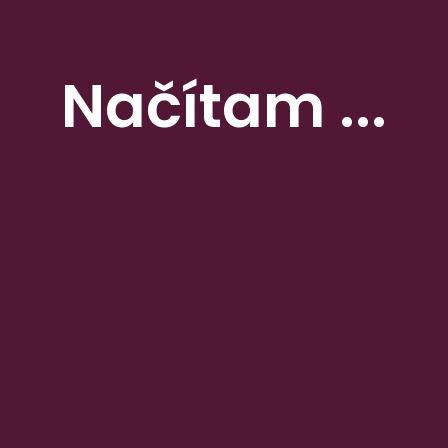
i dôchodcovia. Tesco preto v piatok 16. júna a v sobotu 17. júna 2023 
Načítam ...
enie Voľba spotrebiteľov
ba spotrebiteľov 2023. V 12. ročníku zákazníci označili 17 výrobkov 
vinové šaláty či rastlinné mlieka.
ška súčasných sadzieb hypoték sa blíži k štyrom percentám. Ceny byt
ešte výhodnejšie ceny. Reťazec Tesco znížil ceny viac ako 2 000 výr