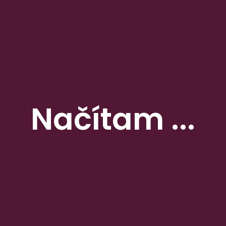
Novinky
touchit.sk: Slováci si zvykli na „carsharing“, zdieľajú aj viac elektromobilov
pravda.sk: Tesco spolu so zákazníkmi daruje ľuďom v núdzi pred letom 21 ton potravín
Načítam ...
aktuality.sk: Tesco spolu so zákazníkmi pomôže ľuďom v núdzi aj pred letom
topky.sk: Produkty vlastnej značky Tesco bodujú u spotrebiteľov. Získali ocenenie Voľba
spotrebiteľov
aktuality.sk: Úvery na nové bývanie sú v útlme, ľudia objavujú rekonštrukcie