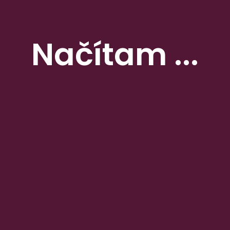
i dôchodcovia. Tesco preto v piatok 16. júna a v sobotu 17. júna 2023 
Načítam ...
enie Voľba spotrebiteľov
ba spotrebiteľov 2023. V 12. ročníku zákazníci označili 17 výrobkov 
vinové šaláty či rastlinné mlieka.
ška súčasných sadzieb hypoték sa blíži k štyrom percentám. Ceny byt
ešte výhodnejšie ceny. Reťazec Tesco znížil ceny viac ako 2 000 výr